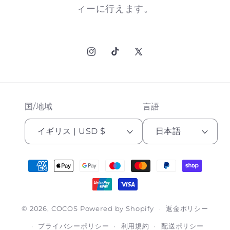
ィーに行えます。
Instagram
TikTok
X
(Twitter)
国/地域
言語
イギリス | USD $
日本語
決
済
方
法
© 2026,
COCOS
Powered by Shopify
返金ポリシー
プライバシーポリシー
利用規約
配送ポリシー